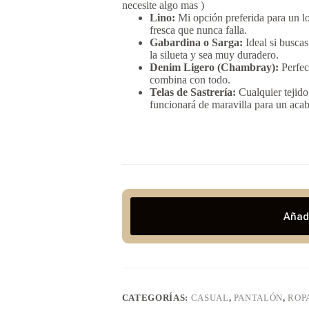
necesite algo mas )
Lino:
Mi opción preferida para un lo
fresca que nunca falla.
Gabardina o Sarga:
Ideal si buscas
la silueta y sea muy duradero.
Denim Ligero (Chambray):
Perfec
combina con todo.
Telas de Sastrería:
Cualquier tejido
funcionará de maravilla para un ac
Añadi
CATEGORÍAS:
CASUAL
,
PANTALÓN
,
ROP