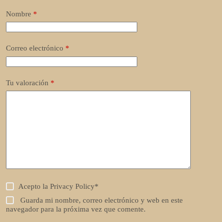
Nombre
*
Correo electrónico
*
Tu valoración
*
Acepto la
Privacy Policy
*
Guarda mi nombre, correo electrónico y web en este
navegador para la próxima vez que comente.