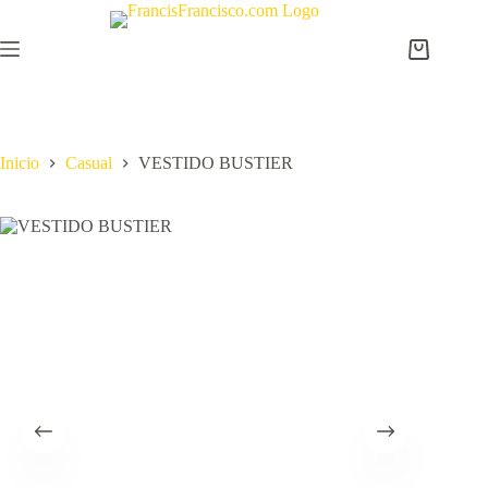
Saltar
al
contenido
Carro
de
compra
Inicio
Casual
VESTIDO BUSTIER