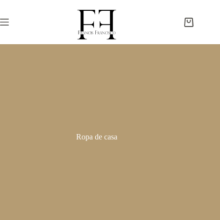
Saltar
al
contenido
Carro
de
compra
Ropa de casa