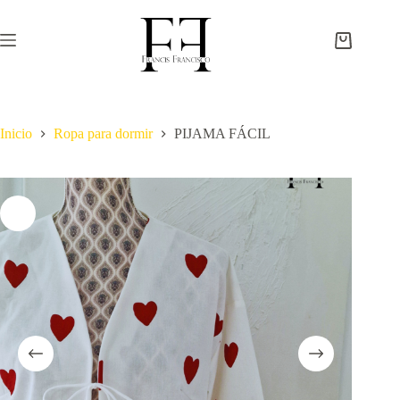
Saltar
al
contenido
Carro
de
compra
Inicio
Ropa para dormir
PIJAMA FÁCIL